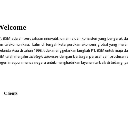
Welcome
T. BSM adalah perusahaan innovatif, dinamis dan konsisten yang bergerak dala
an telekomunikasi. Lahir di tengah keterpurukan ekonomi global yang mela
elanda Asia di tahun 1998, tidak menggetarkan langkah PT. BSM untuk maju
SM telah menjalin
strategic alliances
dengan berbagai perusahaan produsen alat-
egeri maupun manca negara untuk menghadirkan layanan terbaik di bidangnya
Clients