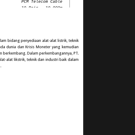
PCM Telecom Cable
10-Pair - 10,000m
Ready Stock
m bidang penyediaan alat-alat listrik, teknik
nda dunia dan Krisis Moneter yang kemudian
 dan berkembang. Dalam perkembangannya, PT.
alat likstrik, teknik dan industri baik dalam
.
Read more