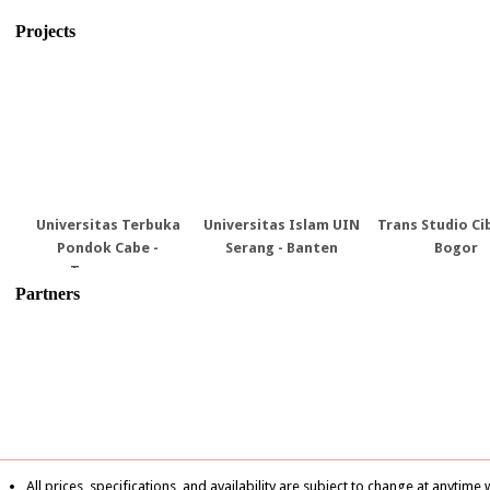
Projects
niversitas Terbuka
Universitas Islam UIN
Trans Studio Cibubur -
Pondok Cabe -
Serang - Banten
Bogor
Tangerang
Partners
All prices, specifications, and availability are subject to change at anytime 