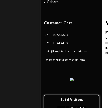
Others
Customer Care
P
021 - 44.6.44.898
d
m
021 - 33.44.44.69
B
info@bangkitsuksesmandiri.com
n
cs@bangkitsuksesmandiri.com
Total Visitors
0
8
8
8
3
7
1