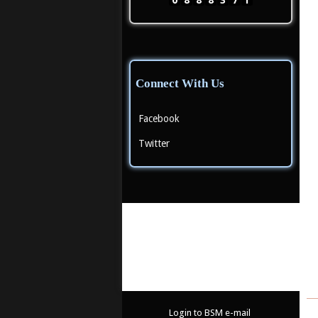
Connect With Us
Facebook
Twitter
 Pertamina -
Velodrome
Urbano Apartemen -
U
Jakarta
International - Jakarta
Bekasi
Login to BSM e-mail