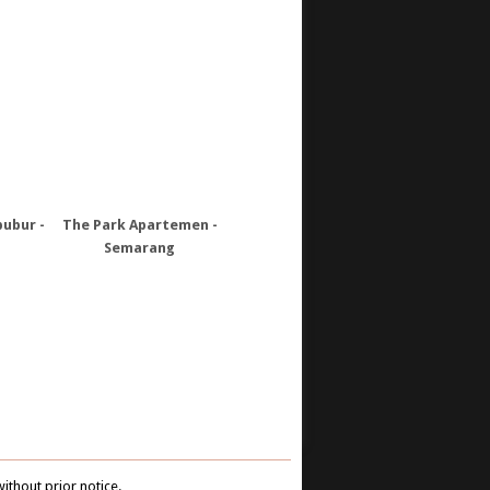
The Park Apartemen -
Stasiun LRT HSR Halim -
Stasiun Kereta C
Semarang
Jakarta
KCIC Halim & Kara
- Jakarta & Kara
without prior notice.